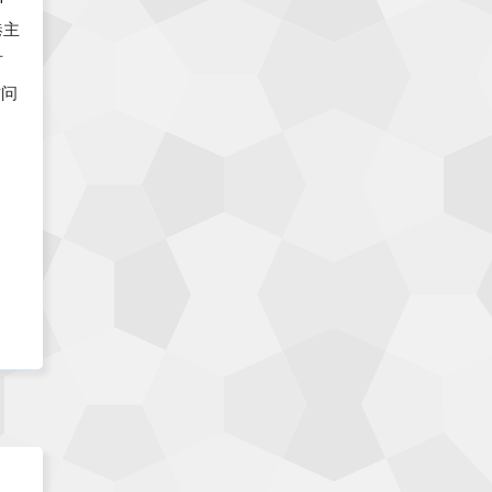
港主
有
访问
价格
，有
限个