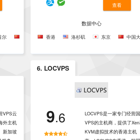
路，延迟
户非常的适合，大量用户
查看
、价格便
都不错。我们对速科云进
价比，对
详细介绍，有需要的朋友
数据中心
器的用户
参考选择。
首尔
台湾
香港
洛杉矶
东京
中国
6. LOCVPS
9
.6
VPS云
LOCVPS是一家专门经营
海外主机
VPS的主机商，提供了Xe
、新加坡
KVM虚拟技术的香港主机