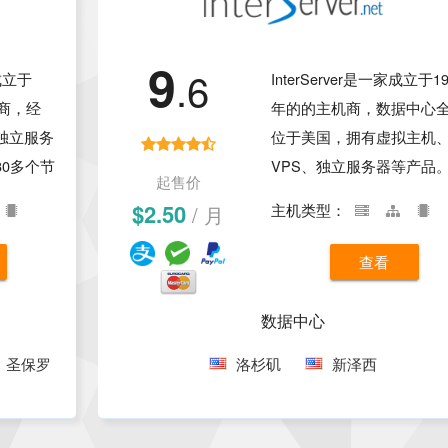
9
.6
家成立于
InterServer是一家成立于19
机商，经
年的的主机商，数据中心
独立服务
位于美国，拥有虚拟主机
0多个节
VPS、独立服务器等产品
起售价
，还可以
拟主机支持APS.NET、
$2.50
/ 月
主机类型：
价格非常
WordPress等程序，VPS
关于
拥有Linux和Windows支持
查看
息参考本文
独立服务器带宽高达
10Gbps，机房网络设施完
数据中心
备，服务器稳定，拥有24
圣保罗
瑞士
法兰克福
洛杉矶
西班牙
新泽西
芬兰
在线客服，团队技术力量
大，是一家不错的海外主
商。