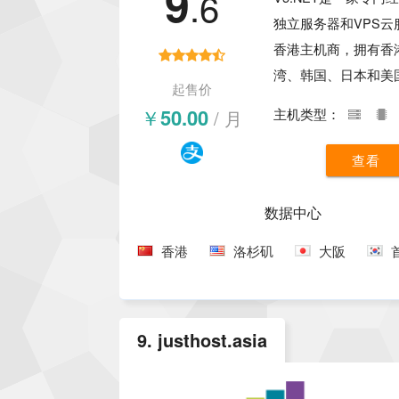
9
.6
独立服务器和VPS云
香港主机商，拥有香
湾、韩国、日本和美
起售价
据中心，提供了BGP+
￥50.00
/ 月
主机类型：
日本软银等多种线路
问延迟低、速度快。
查看
V5.NET的主机产品
都比较高，但是价格
数据中心
宜，有非常高的性价
香港
洛杉矶
大阪
9. justhost.asia