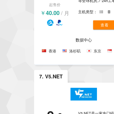
等全球机房,7*24h
起售价
华纳云经过多年的运
￥40.00
/ 月
主机类型：
相当多的经验，不断
产品。华纳云提供CN
查看
DDoS高防服务是其
色，对于需要香港云
数据中心
美国云服务器、新加
香港
洛杉矶
东京
器、物理服务器、高
器、站群服务器获得
用户好评。
7. V5.NET
V5.NET是一家专门