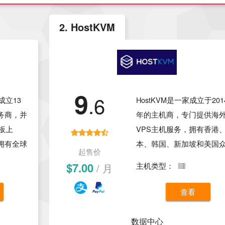
2. HostKVM
9
.6
成立13
HostKVM是一家成立于201
务商，并
年的主机商，专门提供海
创板上
VPS主机服务，拥有香港
拥有全球
本、韩国、新加坡和美国
起售价
选择。
常用数据中心，针对国内
$7.00
/ 月
主机类型：
能云主
网络提供了线路优化，延
裸金属服
低、速度快、配置高，支
查看
选择，适
Linux和Windows操作系统
游戏、
价格便宜，具有很高的性
数据中心