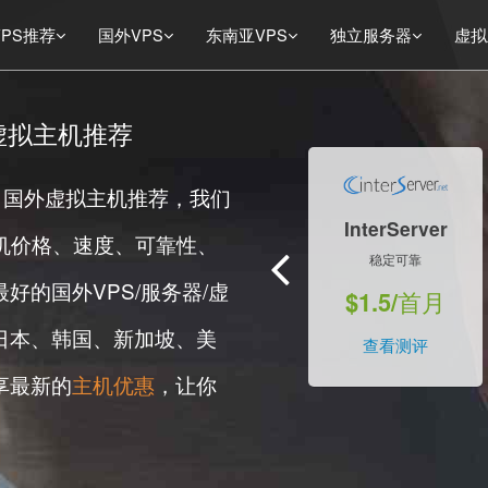
PS推荐
国外VPS
东南亚VPS
独立服务器
虚拟
1
虚拟主机
推荐
2
3
4
器、国外虚拟主机推荐，我们
5
Vultr
InterServer
机价格、速度、可靠性、
1
/5
按小时计费
稳定可靠
好的国外VPS/服务器/虚
$5.00/月
$1.5/首月
日本、韩国、新加坡、美
查看测评
查看测评
享最新的
主机优惠
，让你