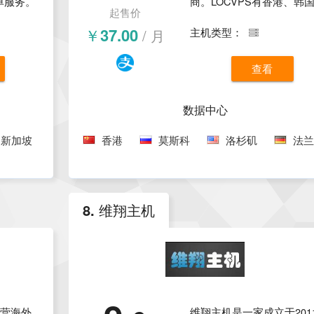
工单服务。
商。LOCVPS有香港、韩
起售价
营积聚了
美国、德国、荷兰、俄罗
￥37.00
/ 月
主机类型：
改善自身
数据中心，拥有BGP + CN
2线路和
路，价格便宜，对于需要
查看
主要特
VPS的用户非常值得推荐
服务器、
数据中心
坡云服务
新加坡
香港
莫斯科
洛杉矶
法兰
防服务
市场一致
8. 维翔主机
经营海外
维翔主机是一家成立于201