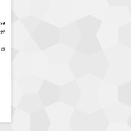
99
全部
、
。虚
同时
，
小时
巴黎
英国
印度
以色列
意大利
强
机