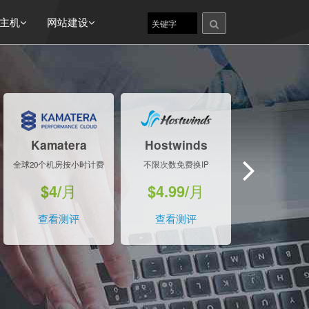
主机
网站建设
Kamatera
Hostwinds
Conta
全球20个机房按小时计费
不限次数免费换IP
高性价比大
$4/月
$4.99/月
$5.99
查看测评
查看测评
查看测