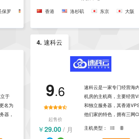
场景。
比。
圣保罗
法兰克福
香港
伦敦
洛杉矶
印度
东京
东京
大阪
络稳定，
常的便
，非常适
选择使
4. 速科云
9
.6
速科云是一家专门经营海
，成立于
机房的主机商，主要经营V
式更名为
和独立服务器，其香港VP
服务器，
他们家的特色，拥有三网C
起售价
。ZJI
GIA线路，延迟低、速度快
￥29.00
/ 月
主机类型：
提供了适
价格便宜，对于建站和外