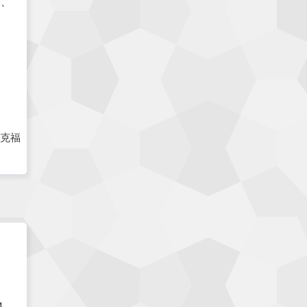
国、
斯等
2线
国外
。
克福
首尔
阿姆斯特丹
1