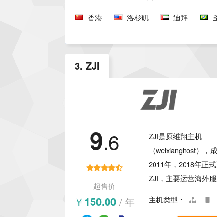
AI、视频图形处理等
香港
洛杉矶
迪拜
UCloud的服务器网
性能强劲，且价格非
宜，拥有超高性价比
合个人或者企业用户
3. ZJI
用。
9
.6
ZJI是原维翔主机
（weixianghost）
2011年，2018年正
ZJI，主要运营海外
起售价
并提供了虚拟主机支持
￥150.00
/ 年
主机类型：
数据中心众多，并且