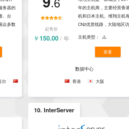
9
.6
服务器的
年的主机商，主要经营香
港、台
机和日本主机。维翔主机
国众多数
CN2优质线路，大陆地区
起售价
CN2、
速度快、网络稳定，而且
￥150.00
/ 年
主机类型：
，国内访
便宜，免费赠送了独立IP
同时
利于SEO，还可以托管无
查看
配置起点
网站。
却非常便
数据中心
比。
首尔
台湾
香港
大阪
10. InterServer