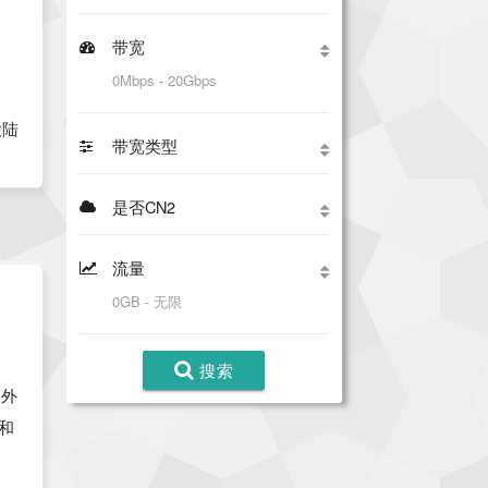
评价
行了
带宽
可以
大陆
带宽类型
是否CN2
流量
搜索
国外
n和