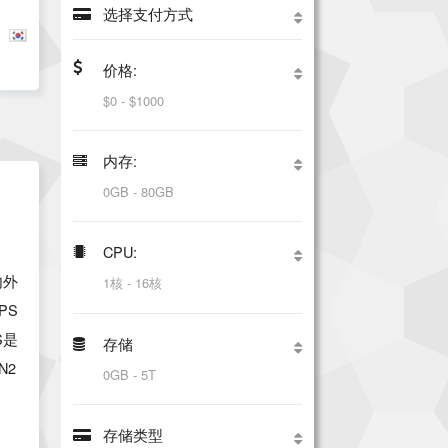
选择支付方式
菲律宾
首尔
新加坡
新加坡
泰国
华盛顿
越南
价格:
内存:
CPU:
内外
PS
S是
存储
N2
、
贸用
存储类型