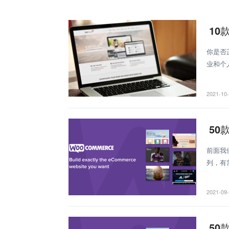
10
你是否正
业和个
中，我
2021-10
50
前面我
列，有
款最好W
2021-09
50