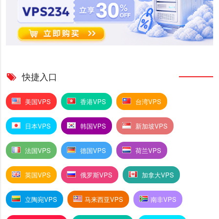
快捷入口
美国VPS
香港VPS
台湾VPS
日本VPS
韩国VPS
新加坡VPS
法国VPS
德国VPS
荷兰VPS
英国VPS
俄罗斯VPS
加拿大VPS
立陶宛VPS
马来西亚VPS
南非VPS