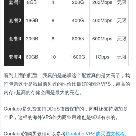
套餐1
8GB
4
200G
200Mbps
无限
4
套餐2
16GB
6
400G
400Mbps
无限
8
套餐3
30GB
8
800G
600Mbps
无限
1
套餐4
60GB
10
1600G
1Gbps
无限
2
看到上面的配置，我真的是感叹这个配置真的是太高了，我
打包票这个是我目前见过的性价比最好的国外VPS，超高的
内存+超高的存储空间是最大的亮点。
Contabo是免费支持DDoS攻击保护的，同时还支持增加多
个IP，这样的海外VPS作为商业用途也是绰绰有余的。
Contabo的购买教程可以参考
Contabo VPS购买图文教程
。