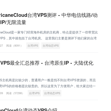
rricaneCloud台湾VPS测评 - 中华电信线路/动
IP/无限流量
icaneCloud是一家专门经营海外机房的主机商，特点是提供了一些带宽比
VPS，其中就包括了台湾机房。 这里我们主要是测评下他们家的台湾
有需要的可以看看。Hurr
-27
阅读（8091）
台湾VPS
台湾动态VPS
VPS最全汇总推荐 - 台湾原生IP - 大陆优化
路
PS主机商是比较少的，普通用户一般是找不到台湾VPS资源的，而且
湾VPS的价格都是比较贵的。所以这里为了方便用户，给大家总结一
市面上的一些台湾VPS。下面将要介绍的几款台湾VPS都是
-09
阅读（57298）
台湾VPS
台湾动态VPS
mpCloud台湾动态VPS介绍