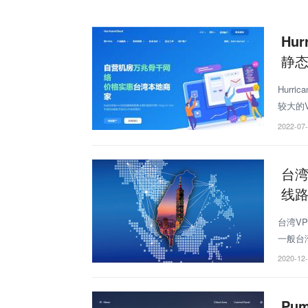
Hu
静态
Hurr
较大的
VPS，
2022-07
台湾
线
台湾V
一般台
下目前
2020-12
Pu