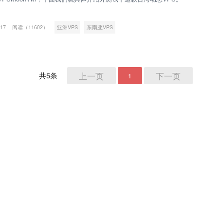
nVM主要经营台湾主机，有VPS和
-17
阅读（11602）
亚洲VPS
东南亚VPS
上一页
下一页
共5条
1