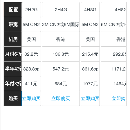
2H2G
2H4G
4H8G
4H8G
配置
5M CN2
2M CN2或5M国际
5M CN2
5M CN2或1
带宽
美国
香港
美国
香港
机房
82.2元
136.8元
215.4元
292.8元
月付6折
328.8元
547.2元
861.6元
1171.2
半年4折
411元
684元
1077元
1464元
年付3折
立即购买
立即购买
立即购买
立即购
购买