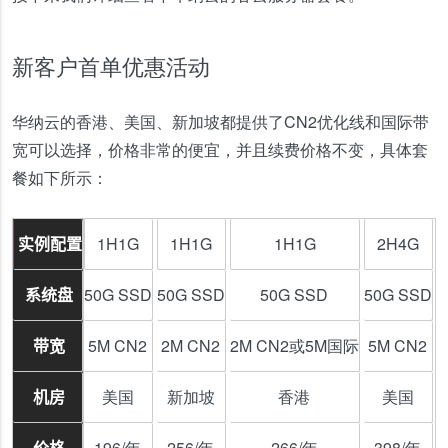
新客户首单优惠活动
华纳云的香港、美国、新加坡都提供了CN2优化线和国际带
宽可以选择，价格非常的便宜，并且续费价格不变，具体套
餐如下所示：
1H1G
1H1G
1H1G
2H4G
实例配置
50G SSD
50G SSD
50G SSD
50G SSD
5
系统盘
5M CN2
2M CN2
2M CN2或5M国际
5M CN2
带宽
美国
新加坡
香港
美国
机房
196/年
256/年
266/年
398/年
价格