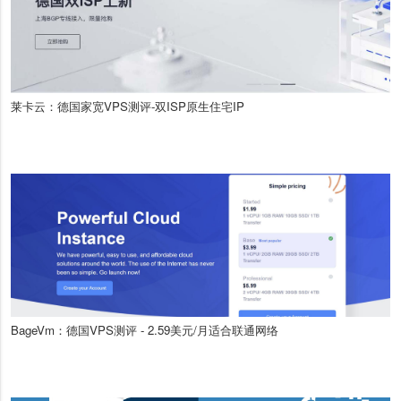
莱卡云：德国家宽VPS测评-双ISP原生住宅IP
BageVm：德国VPS测评 - 2.59美元/月适合联通网络