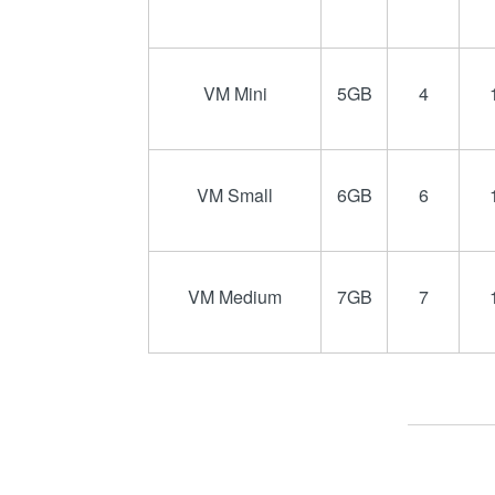
VM Mini
5GB
4
VM Small
6GB
6
VM Medium
7GB
7