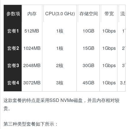
参数项
内存
CPU(3.0 GHz)
存储空间
带宽
流
套餐1
512MB
1核
10GB
1Gbps
1T
套餐2
1024MB
1核
15GB
1Gbps
2T
套餐3
2048MB
2核
30GB
1Gbps
3T
套餐4
3072MB
3核
45GB
1Gbps
3.5
这款套餐的特点是采用SSD NVMe磁盘，并且内存相对较
贵。
第三种类型套餐如下所示：