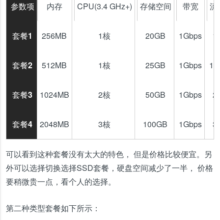
参数项
内存
CPU(3.4 GHz+)
存储空间
带宽
流
套餐1
256MB
1核
20GB
1Gbps
1
套餐2
512MB
1核
25GB
1Gbps
1.
套餐3
1024MB
2核
50GB
1Gbps
2
套餐4
2048MB
3核
100GB
1Gbps
3
可以看到这种套餐没有太大的特色， 但是价格比较便宜。另
外可以选择切换选择SSD套餐，硬盘空间减少了一半， 价格
要稍微贵一点，看个人的选择。
第二种类型套餐如下所示：