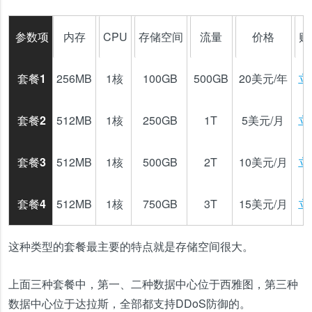
参数项
内存
CPU
存储空间
流量
价格
购
套餐1
256MB
1核
100GB
500GB
20美元/年
立
套餐2
512MB
1核
250GB
1T
5美元/月
立
套餐3
512MB
1核
500GB
2T
10美元/月
立
套餐4
512MB
1核
750GB
3T
15美元/月
立
这种类型的套餐最主要的特点就是存储空间很大。
上面三种套餐中，第一、二种数据中心位于西雅图，第三种
数据中心位于达拉斯，全部都支持DDoS防御的。