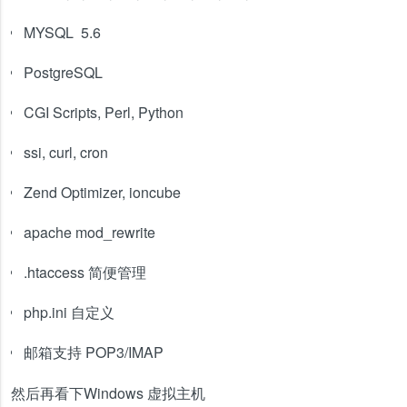
MYSQL 5.6
PostgreSQL
CGI Scripts, Perl, Python
ssi, curl, cron
Zend Optimizer, ioncube
apache mod_rewrite
.htaccess 简便管理
php.ini 自定义
邮箱支持 POP3/IMAP
然后再看下Windows 虚拟主机