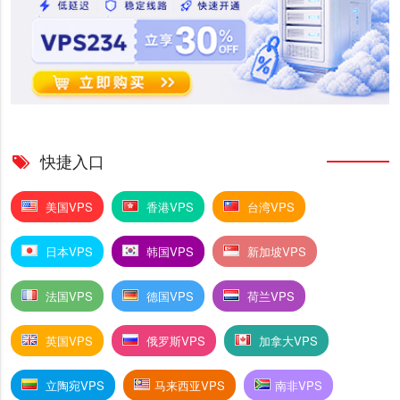
快捷入口
美国VPS
香港VPS
台湾VPS
日本VPS
韩国VPS
新加坡VPS
法国VPS
德国VPS
荷兰VPS
英国VPS
俄罗斯VPS
加拿大VPS
立陶宛VPS
马来西亚VPS
南非VPS