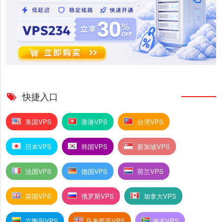
快捷入口
美国VPS
香港VPS
台湾VPS
日本VPS
韩国VPS
新加坡VPS
法国VPS
德国VPS
荷兰VPS
英国VPS
俄罗斯VPS
加拿大VPS
立陶宛VPS
马来西亚VPS
南非VPS