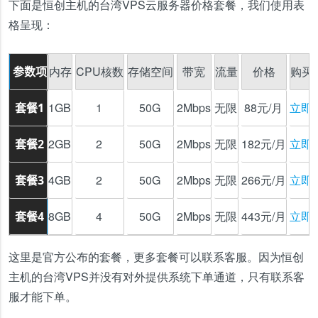
下面是恒创主机的台湾VPS云服务器价格套餐，我们使用表
格呈现：
内存
CPU核数
存储空间
带宽
流量
价格
购买
参数项
1GB
1
50G
2Mbps
无限
88元/月
立即
套餐1
2GB
2
50G
2Mbps
无限
182元/月
立即
套餐2
4GB
2
50G
2Mbps
无限
266元/月
立即
套餐3
8GB
4
50G
2Mbps
无限
443元/月
立即
套餐4
这里是官方公布的套餐，更多套餐可以联系客服。因为恒创
主机的台湾VPS并没有对外提供系统下单通道，只有联系客
服才能下单。