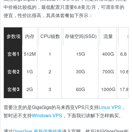
中价格比较低的，最低配置只需要6.8美元/月，可谓非常的
便宜，性价比很高，其具体套餐如下所示：
参数项
内存
CPU核数
存储空间(SSD)
流量
价
套餐1
512M
1
15G
400G
6.8 
套餐2
1G
2
30G
700G
10.8
套餐3
2G
3
60G
1000G
17.8
需要注意的是GigsGigs的马来西亚VPS只支持
Linux VPS
，
暂时还不支持
Windows VPS
，下面我们讲解下怎样购买。
通过
GigsGigs 最新优惠链接
进入官网，然后访问GigsGigs的