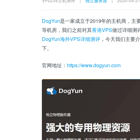
VPS234主机测评
|
独立服务器
|
2020-09-2
DogYun
是一家成立于2019年的主机商，
等机房，我们之前对其
香港VPS
做过详细测
DogYun海外VPS详细测评
，今天我们主要
下。
官网地址：
https://www.dogyun.com