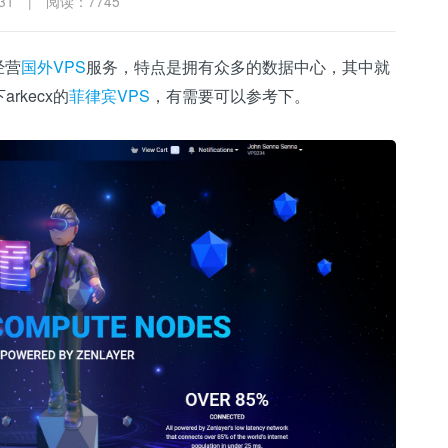
31
|
阅读：7745
经营
国外VPS
服务，特点是拥有众多的数据中心，其中就
kecx的
菲律宾VPS
，有需要可以参考下。