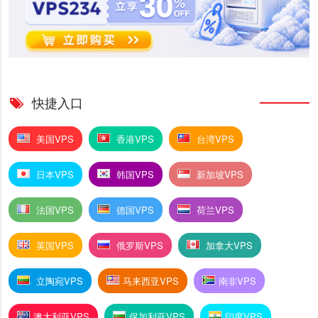
快捷入口
美国VPS
香港VPS
台湾VPS
日本VPS
韩国VPS
新加坡VPS
法国VPS
德国VPS
荷兰VPS
英国VPS
俄罗斯VPS
加拿大VPS
立陶宛VPS
马来西亚VPS
南非VPS
澳大利亚VPS
保加利亚VPS
印度VPS