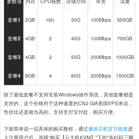
参数项
内存
CPU核数
存储空间
带宽
流量
套餐1
2GB
1td>
30G
100Mbps
500GB
套餐2
4GB
2
40G
100Mbps
700GB
套餐3
4GB
2
50G
200Mbps
1000GB
套餐4
8GB
4
80G
200Mbps
1500GB
除了最低套餐不支持安装Windows操作系统，其他套餐都是
支持的，这个价格对于这种速度的CN2 GIA美国VPS来说，
性价比还是相当高的。支持支付宝付款，购买方便。
下面简单说一说具体的购买教程，通过
遨游主机官方链接
进
入注册用户后，选择“购买【云主机KVM】”下的“洛杉矶三网