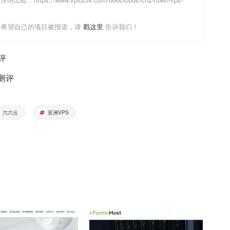
并希望自己的项目被报道，请
戳这里
告诉我们！
测评
细测评
六六云
亚洲VPS