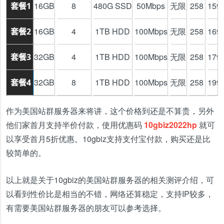
16GB
8
480G SSD
50Mbps
无限
258
15
套餐1
16GB
4
1TB HDD
100Mbps
无限
258
16
套餐2
32GB
4
1TB HDD
100Mbps
无限
258
17
套餐3
32GB
8
1TB HDD
100Mbps
无限
258
19
套餐4
作为美国站群服务器来将讲，这个价格到还是不算贵，另外
他们家首月支持半价付款，使用优惠码
10gbiz2022hp
就可
以享受首月5折优惠。10gbiz支持支付宝付款，购买还是比
较简单的。
以上就是关于10gbiz的美国站群服务器的相关测评介绍，可
以看到性价比是相当的不错，网络还算稳定，支持IP较多，
有需要美国站群服务器的朋友可以参考选择。