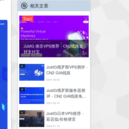
相关文章
Top1
JustG 南非VPS推荐 - CN2线路支
持支付宝
JustG俄罗斯VPS测评 -
2
CN2 GIA线路
2021-04-05
JustG俄罗斯服务器测
3
评 - CN2 GIA线路免费
高防
2021-05-10
JustG日本VPS推荐 -
4
延迟低/价格便宜
2023-01-13