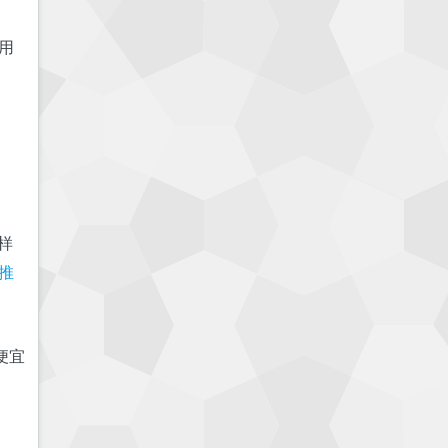
用
样
S推
便宜