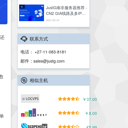
JustG南非服务器推荐 -
5
CN2 GIA线路及多IP站
群支持
2021-05-16
都还
联系方式
+27-11-083-8181
电话：
sales@justg.com
邮件：
数
相似主机
￥37.00
￥8.00
菜单
€5.99