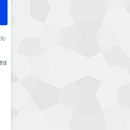
元/
还赠送