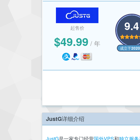
9.4
起售价
$49.99
/ 年
成立于202
JustG详细介绍
JustG
是一家专门经营
国外VPS
和
独立服务