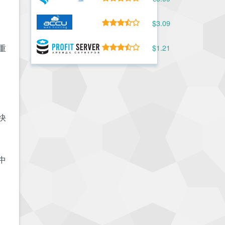
$3.09
重
$1.21
快
中